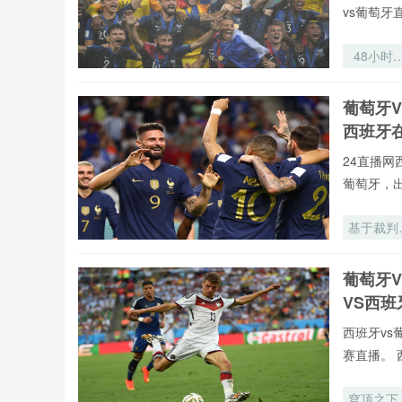
vs葡萄
48小时
死竞速：
加墨世界
葡萄牙V
极端赛程
西班牙
的体能恢
革命与训
24直播网
系统重
葡萄牙，
基于裁判
时语音交
的多语种
葡萄牙
别挑战与
VS西
能演进策
——以
西班牙vs
2026年
赛直播。 
加墨世界
为视角
穹顶之下