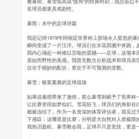
被暴雨、暴雪或高温“搅局”的经典时刻，我总会忍
名球员都更具戏剧性。
暴雨：水中的足球诗篇
我还记得1978年阿根廷世界杯上那场令人窒息的
瞬间变成了一片汪洋。球员们在水花四溅中奔跑，
我内心涌起一种难以言喻的震撼——足球，这项本应
原始而野性的美感。我曾无数次分析战术和球员表
仅在于精妙的配合，更在于不可预测的变数。
暴雪：银装素裹的足球战场
如果说暴雨带来了激情，那么暴雪则赋予了世界杯一
让比赛变得如梦似幻。雪花纷飞，球员们的身影在
都被冻结了。作为一名资深的体育评估者，我见过
下感叹：这哪里是比赛，分明是大自然对人类极限
我热泪盈眶。暴雪教会我，足球不只是竞技，更是