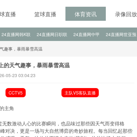
球直播
篮球直播
体育资讯
录像回放
24直播网韩K联
24直播网日职联
24直播网中甲
24直播网世亚预
24直播网西甲
24直播网德甲
24直播网欧冠
24直播网中超
气趣事，暴雨暴雪高温
上的天气趣事，暴雨暴雪高温
26-05-23 03:04:23
CCTV5
主队VS客队直播
的主角
过无数激动人心的比赛瞬间，也品味过那些因天气而变得格
巅峰对决，更是一场与大自然博弈的奇妙旅程。每当回忆起那些