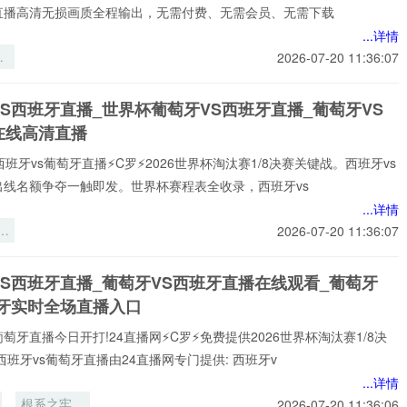
牙直播高清无损画质全程输出，无需付费、无需会员、无需下载
...详情
生
2026-07-20 11:36:07
美
杯
S西班牙直播_世界杯葡萄牙VS西班牙直播_葡萄牙VS
下
在线高清直播
复
练
西班牙vs葡萄牙直播⚡️C罗⚡️2026世界杯淘汰赛1/8决赛关键战。西班牙vs
构
出线名额争夺一触即发。世界杯赛程表全收录，西班牙vs
...详情
实
2026-07-20 11:36:07
互
识
VS西班牙直播_葡萄牙VS西班牙直播在线观看_葡萄牙
智
班牙实时全场直播入口
略
葡萄牙直播今日开打!24直播网⚡️C罗⚡️免费提供2026世界杯淘汰赛1/8决
美
西班牙vs葡萄牙直播由24直播网专门提供: 西班牙v
杯
...详情
根系之牢：
2026-07-20 11:36:06