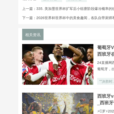
杯历史上的
温
上一篇：
335. 美加墨世界杯扩军后小组赛阶段爆冷概率的
天气趣事
下一篇：
2026世界杯世界杯中的美食趣闻，各队自带厨师
相关资讯
葡萄牙V
西班牙
24直播网
葡萄牙，
**决胜时
的沉默
客：202
西班牙
世界杯点
_西班牙
大战前的
六人博弈*
⚡️C罗⚡