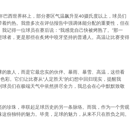
4年巴西世界杯上，部分赛区气温飙升至40摄氏度以上，球员们
带着灼热。我曾多次在评估报告中强调体能分配的重要性，但在
我记得一位球员在赛后说：“我感觉自己快被烤熟了。”那一
进球者，更是那些在炙烤中咬牙坚持的普通人。高温让比赛变得
球的敌人，而是它最忠实的伙伴。暴雨、暴雪、高温，这些看
的色彩。它们让比赛从“人定胜天”的幻想中回归现实，提醒我
到球员们在极端天气中依然拼尽全力，我总会在心中默默致敬
。
亮的珍珠，串联起足球历史的另一条脉络。而我，作为一个旁观
味这份独特的魅力。毕竟，足球的魅力，从来不只在胜负之间。