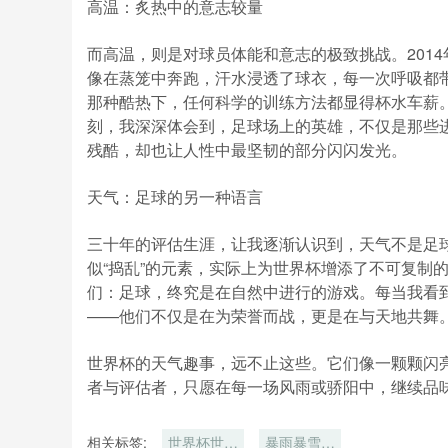
高温：炙热中的意志较量
而高温，则是对球员体能和意志的极致挑战。201
像在蒸笼中奔跑，汗水浸透了球衣，每一次呼吸都
那种酷热下，任何科学的训练方法都显得杯水车薪。
刻，我深深体会到，足球场上的英雄，不仅是那些
残酷，却也让人性中最坚韧的部分闪闪发光。
天气：足球的另一种语言
三十年的评估生涯，让我逐渐认识到，天气不是足
似“捣乱”的元素，实际上为世界杯增添了不可复制
们：足球，终究是在自然中进行的游戏。每当我看
——他们不仅是在为荣誉而战，更是在与天地共舞
世界杯的天气趣事，远不止这些。它们像一颗颗闪
者与评估者，只愿在每一场风雨或骄阳中，继续品
相关标签:
世界杯世界
暴雨暴雪高