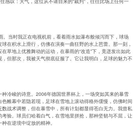
不住感叹：天气，这位从不请自来的“裁判”，往往比场上任何一
暴雨。当时我正在电视机前，看着雨水如瀑布般倾泻而下，球场
皮球在积水上滑行，仿佛在演奏一曲狂野的水上芭蕾。那一刻，
在草地上优雅舞动的运动，在暴雨的“改造”下，竟迸发出如此
现，但那次，我被天气彻底征服了。它让我明白，足球的魅力不
种冷峻的诗意。2006年德国世界杯上，一场突如其来的暴雪
白色帷幕中若隐若现，足球在雪地上滚动得格外缓慢，仿佛时间
无数战术调整，但在暴雪中，所有计划都显得苍白无力。我曾私
的考验。球员们哈着白气，在雪地里拼抢，那种坚韧与不屈，让
一种在逆境中绽放的精神。