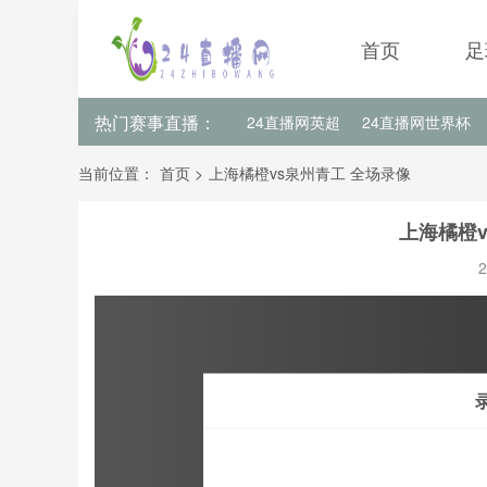
首页
足
热门赛事直播：
24直播网英超
24直播网世界杯
24直播网意甲
24直播网法甲
当前位置：
首页
>
上海橘橙vs泉州青工 全场录像
上海橘橙v
2