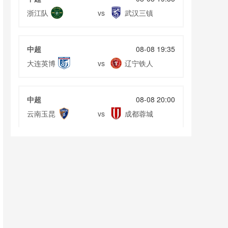
浙江队
武汉三镇
vs
中超
08-08 19:35
大连英博
辽宁铁人
vs
中超
08-08 20:00
云南玉昆
成都蓉城
vs
中甲
08-08 20:00
定南赣联
大连鲲城
vs
巴西甲
08-09 03:00
格雷米奥
圣保罗
vs