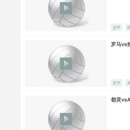
意甲
罗马vs
意甲
都灵vs