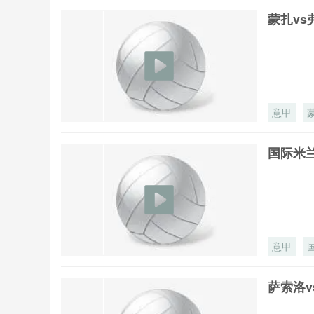
蒙扎vs
意甲
国际米兰
意甲
萨索洛v