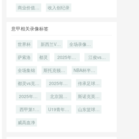
与空间感知
世界杯裁判
杯：半自动
背景下的通
顿至纽约专
墨世界杯：
线概率与稳
杯营收预期
战术解析
组的极限恢
越位系统在
商业价值刷
误差评估**
信抗干扰与
列接驳全流
大洋洲直通
收入创纪录
飙升至110
定性新解
复与实时调
新历史纪录
104场赛事
鲁棒性提升
程深度拆解
席位带来的
亿美元
中的干预频
度机制
战术博弈与
研究”**
次前瞻研判
风格演变
意甲相关录像标签
世界杯
新西兰VS
全场录像回
埃及新西兰
放
萨索洛
都灵
VS埃及直
2025年12
江俊vs大
播
月20日
卫-吉尔伯
全场集锦
斯托克顿国
NBA杯半决
特
王vs撕裂之
赛
都灵vs克雷
城混音
2025年12
传承足球明
莫内塞
月12日
星联赛冠军
2025年12
北京国安
斯诺克英锦
组第2轮
月4日
U21
赛第1轮
西甲第14
U19青年篮
山东篮球联
轮
球联赛小组
赛
威高血净
赛第6轮