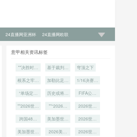
24直播网亚洲杯
24直播网欧联
意甲相关资讯标签
**决胜时刻
基于裁判实
穹顶之下
的沉默刺
时语音交互
根系之牢：
客：2026
的多语种识
加勒比足球
1/16决赛规
世界杯点球
AT&T
别挑战与智
的绞刑架：
则突变：美
Stadium球
大战前的第
“单场定生
能演进策略
历史或将就
2026世界
加墨世界杯
FIFA公布
门锚固技术
六人博弈**
死
杯中北美6
——以
此改写
夺冠赔率遭
世界杯官方
的演进与重
**2026世界
**“2026世
2026年美
张门票
遇空前巨震
饮品名单：
2026世界
塑
杯AT&T巨
加墨世界杯
界杯裁判指
杯淘汰赛新
12国特色
幕对门将点
跨国48小
令的噪声环
美加墨世界
为视角
格局：五轮
2026世界
佳酿入选
球预判的视
时执法实
杯跨城观赛
境语音识
晋级路径的
杯前两轮4
觉干扰效应
录：美加墨
美加墨世界
别：多语种
攻略：波士
2026美加
深度重构与
分球队：出
2026世界