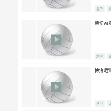
意甲
莱切vs
意甲
博洛尼亚
意甲