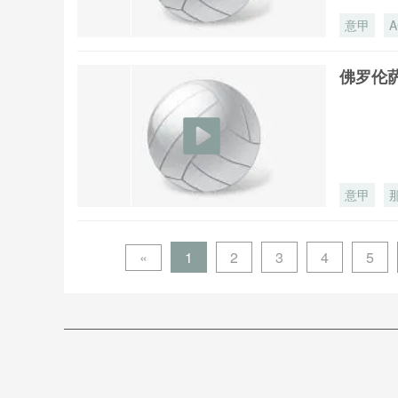
意甲
佛罗伦萨
意甲
«
1
2
3
4
5