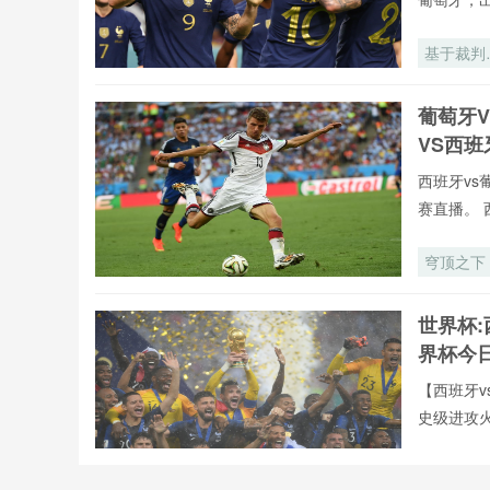
基于裁判
时语音交
的多语种
葡萄牙
别挑战与
VS西
能演进策
——以
西班牙vs
2026年
赛直播。 
加墨世界
为视角
穹顶之下
世界杯:
界杯今
【西班牙v
史级进攻
加勒比足