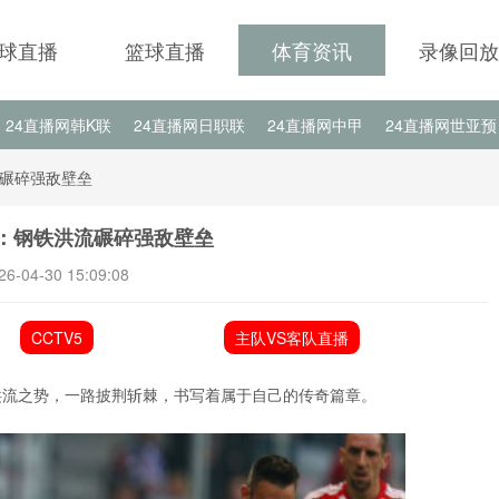
球直播
篮球直播
体育资讯
录像回放
24直播网韩K联
24直播网日职联
24直播网中甲
24直播网世亚预
24直播网西甲
24直播网德甲
24直播网欧冠
24直播网中超
碾碎强敌壁垒
：钢铁洪流碾碎强敌壁垒
26-04-30 15:09:08
CCTV5
主队VS客队直播
洪流之势，一路披荆斩棘，书写着属于自己的传奇篇章。