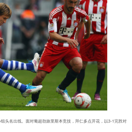
组头名出线。面对葡超劲旅里斯本竞技，拜仁多点开花，以3-1完胜对