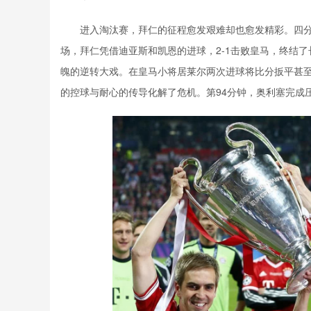
进入淘汰赛，拜仁的征程愈发艰难却也愈发精彩。四
场，拜仁凭借迪亚斯和凯恩的进球，2-1击败皇马，终结
魄的逆转大戏。在皇马小将居莱尔两次进球将比分扳平甚
的控球与耐心的传导化解了危机。第94分钟，奥利塞完成压