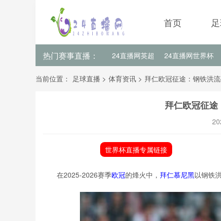
首页
足
热门赛事直播：
24直播网英超
24直播网世界杯
24直播网意甲
24直播网法甲
当前位置：
足球直播
>
体育资讯
>
拜仁欧冠征途：钢铁洪流
拜仁欧冠征途
20
世界杯直播专属链接
在2025-2026赛季
欧冠
的烽火中，
拜仁慕尼黑
以钢铁