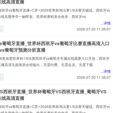
在线高清直播
西班牙vs葡萄牙直播⚡️C罗⚡️2026世界杯淘汰赛1/8决赛关键战。西班牙vs
出线名额争夺一触即发。世界杯赛程表全收录，西班牙vs
...详情
刻
2026-07-20 11:36:07
刺
6
vs葡萄牙直播_世界杯西班牙vs葡萄牙比赛直播高清入口
球
vs葡萄牙预测分析直播
第
*
️2026美加墨世界杯1/8决赛西班牙vs葡萄牙专属在线观赛入口开放，西班牙
牙直播高清无损画质全程输出，无需付费、无需会员、无需下载
...详情
生
2026-07-20 11:36:07
美
杯
S西班牙直播_世界杯葡萄牙VS西班牙直播_葡萄牙VS
下
在线高清直播
复
练
西班牙vs葡萄牙直播⚡️C罗⚡️2026世界杯淘汰赛1/8决赛关键战。西班牙vs
构
出线名额争夺一触即发。世界杯赛程表全收录，西班牙vs