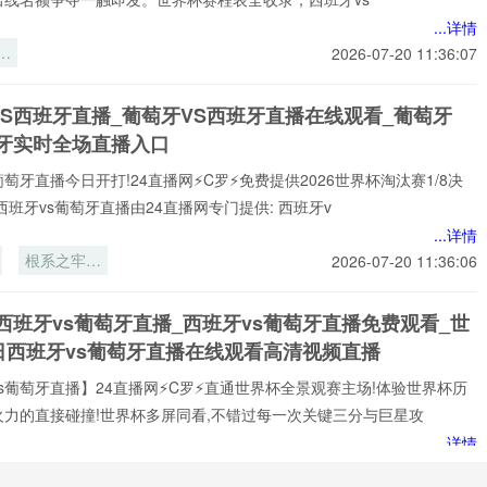
...详情
实
2026-07-20 11:36:07
互
识
VS西班牙直播_葡萄牙VS西班牙直播在线观看_葡萄牙
智
班牙实时全场直播入口
略
葡萄牙直播今日开打!24直播网⚡️C罗⚡️免费提供2026世界杯淘汰赛1/8决
美
西班牙vs葡萄牙直播由24直播网专门提供: 西班牙v
杯
...详情
根系之牢：
2026-07-20 11:36:06
AT&T
Stadium球
西班牙vs葡萄牙直播_西班牙vs葡萄牙直播免费观看_世
门锚固技术
日西班牙vs葡萄牙直播在线观看高清视频直播
的演进与重
塑
s葡萄牙直播】24直播网⚡️C罗⚡️直通世界杯全景观赛主场!体验世界杯历
火力的直接碰撞!世界杯多屏同看,不错过每一次关键三分与巨星攻
...详情
球
谁在排队等
2026-07-20 11:29:23