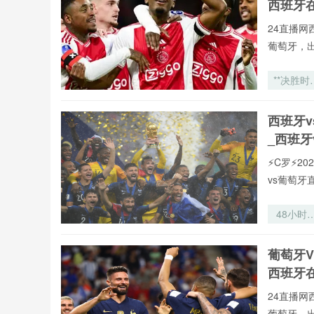
西班牙
24直播网
葡萄牙，
**决胜时
的沉默
客：202
西班牙
世界杯点
_西班牙
大战前的
六人博弈*
⚡️C罗⚡
vs葡萄
48小时
死竞速：
加墨世界
葡萄牙V
极端赛程
西班牙
的体能恢
革命与训
24直播网
系统重
葡萄牙，